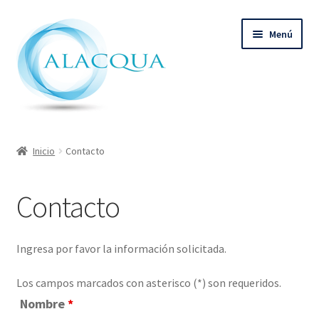
Ir
Ir
Menú
a
al
la
contenido
navegación
Inicio
Inicio
Contacto
Productos
Contacto
Quienes Somos
Contacto
Ingresa por favor la información solicitada.
Los campos marcados con asterisco (*) son requeridos.
Nombre
*