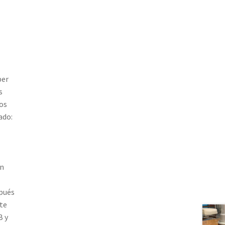
ber
s
os
ado:
én
spués
nte
B y