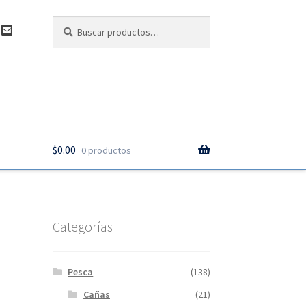
Buscar
Buscar
C
por:
o
n
t
a
c
t
o
$
0.00
0 productos
Categorías
Pesca
(138)
Cañas
(21)