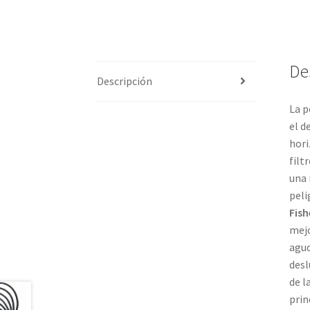
De
Descripción
La p
el d
hori
filt
una 
peli
Fis
mejo
agud
desl
de l
prin