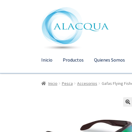
Ir
Ir
a
al
la
contenido
navegación
Inicio
Productos
Quienes Somos
Inicio
Pesca
Accesorios
Gafas Flying Fis