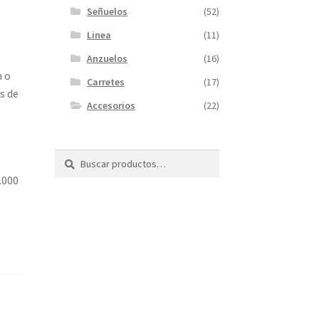
Señuelos
(52)
Linea
(11)
Anzuelos
(16)
n o
Carretes
(17)
s de
Accesorios
(22)
Buscar
Buscar
por:
.000