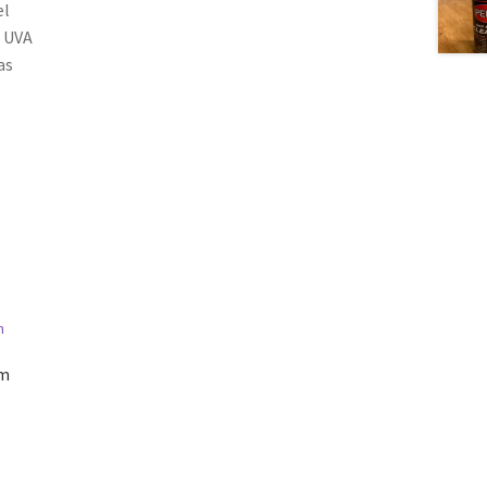
el
s UVA
as
cm