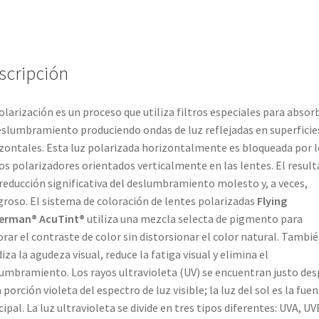
scripción
olarización es un proceso que utiliza filtros especiales para absor
eslumbramiento produciendo ondas de luz reflejadas en superficie
zontales. Esta luz polarizada horizontalmente es bloqueada por l
ros polarizadores orientados verticalmente en las lentes. El result
reducción significativa del deslumbramiento molesto y, a veces,
groso. El sistema de coloración de lentes polarizadas
Flying
herman® AcuTint®
utiliza una mezcla selecta de pigmento para
rar el contraste de color sin distorsionar el color natural. Tambi
iza la agudeza visual, reduce la fatiga visual y elimina el
umbramiento. Los rayos ultravioleta (UV) se encuentran justo de
a porción violeta del espectro de luz visible; la luz del sol es la fue
cipal. La luz ultravioleta se divide en tres tipos diferentes: UVA, UV