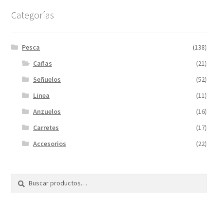
Categorías
Pesca
(138)
Cañas
(21)
Señuelos
(52)
Linea
(11)
Anzuelos
(16)
Carretes
(17)
Accesorios
(22)
Buscar
Buscar
por: