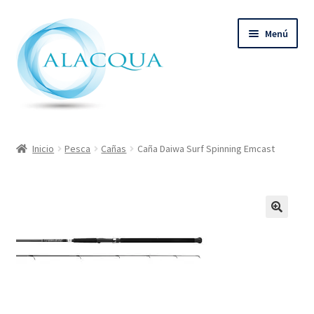
Ir
Ir
Menú
a
al
la
contenido
navegación
Inicio
Inicio
Pesca
Cañas
Caña Daiwa Surf Spinning Emcast
Productos
Quienes Somos
Contacto