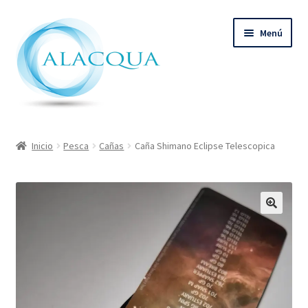
Ir
Ir
Menú
a
al
la
contenido
navegación
Inicio
Inicio
Pesca
Cañas
Caña Shimano Eclipse Telescopica
Productos
Quienes Somos
Contacto