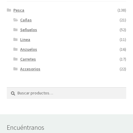
Pesca
(138)
Cañas
(21)
Señuelos
(52)
Linea
(11)
Anzuelos
(16)
Carretes
(17)
Accesorios
(22)
Buscar
Buscar
por:
Encuéntranos