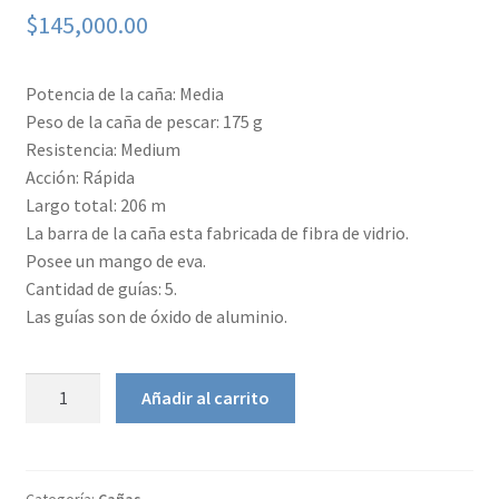
$
145,000.00
Potencia de la caña: Media
Peso de la caña de pescar: 175 g
Resistencia: Medium
Acción: Rápida
Largo total: 206 m
La barra de la caña esta fabricada de fibra de vidrio.
Posee un mango de eva.
Cantidad de guías: 5.
Las guías son de óxido de aluminio.
Caña
Añadir al carrito
Shimano
Eclipse
Telescopica
cantidad
Categoría:
Cañas