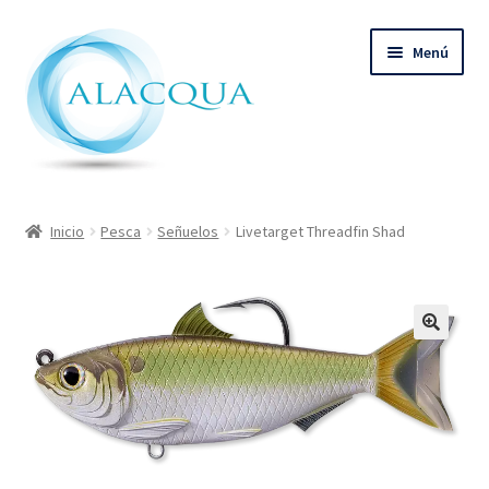
Ir
Ir
Menú
a
al
la
contenido
navegación
Inicio
Inicio
Pesca
Señuelos
Livetarget Threadfin Shad
Productos
Quienes Somos
Contacto