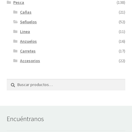
Pesca
(138)
Cañas
(21)
Señuelos
(52)
Linea
(11)
Anzuelos
(16)
Carretes
(17)
Accesorios
(22)
Buscar
Buscar
por:
Encuéntranos