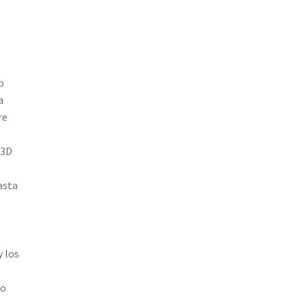
o
a
re
 3D
asta
y los
ro