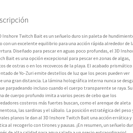
scripción
D Inshore Twitch Bait es un señuelo duro sin paleta de hundimient
o con un excelente equilibrio para una acción rápida alrededor de l
rtura. Diseñado para pescar en aguas poco profundas, el 3D Insho
ch Bait es una opción excepcional para pescar en zonas de algas,
os de ostras o en los recovecos de la playa. El acabado prismático
ntado de Yo-Zuri emite destellos de luz que los peces pueden ver
e una gran distancia. La lámina holográfica interna nunca se desg
gue parpadeando incluso cuando el cuerpo transparente se raya. Su
a de cuerpo profundo imita a varios peces de cebo que los
edadores costeros más fuertes buscan, como el arenque de aleta
mentosa, las sardinas y el sábalo. La posición estratégica del peso 
rales planos le dan al 3D Inshore Twitch Bait una acción errática y
tica al recogerlo con tirones y pausas. ¡En resumen, un señuelo du
nés de alta calidad para agua salada a un precio extraordinario!