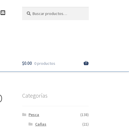
Buscar
Buscar
C
por:
o
n
t
a
c
t
o
$
0.00
0 productos
D
Categorías
Pesca
(138)
Cañas
(21)