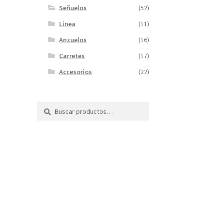
Señuelos
(52)
Linea
(11)
Anzuelos
(16)
Carretes
(17)
Accesorios
(22)
Buscar
Buscar
por: