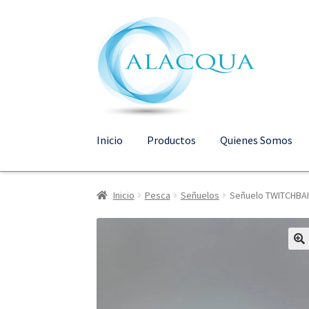
Ir
Ir
a
al
la
contenido
navegación
Inicio
Productos
Quienes Somos
Inicio
Pesca
Señuelos
Señuelo TWITCHBAI