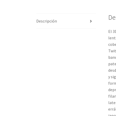
De
Descripción
El 3
lent
cobe
Twit
banc
pate
desd
y si
form
depr
fila
late
errá
japo