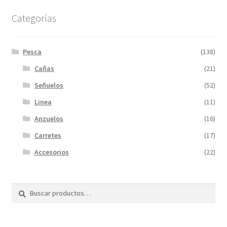
Categorías
Pesca
(138)
Cañas
(21)
Señuelos
(52)
Linea
(11)
Anzuelos
(16)
Carretes
(17)
Accesorios
(22)
Buscar
Buscar
por: