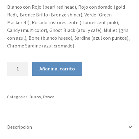
Blanco con Rojo (pearl red head), Rojo con dorado (gold
Red), Bronce Brillo (Bronze shiner), Verde (Green
Mackerell), Rosado fosforescente (fluorescent pink),
Candy (multicolor), Ghost Black (azul y cafe), Mullet (gris
con azul), Bone (blanco hueso), Sardine (azul con puntos) ,
Chrome Sardine (azul cromado)
Yo-
Añadir al carrito
zuri
Mag
Darter
12.5cm
Categorías:
Duros
,
Pesca
cantidad
Descripción