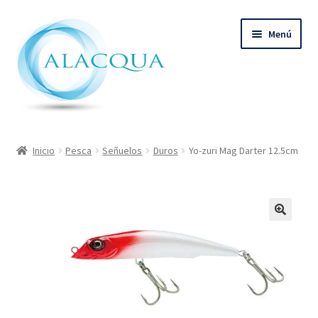
Ir
Ir
Menú
a
al
la
contenido
navegación
Inicio
Inicio
Pesca
Señuelos
Duros
Yo-zuri Mag Darter 12.5cm
Productos
Quienes Somos
Contacto