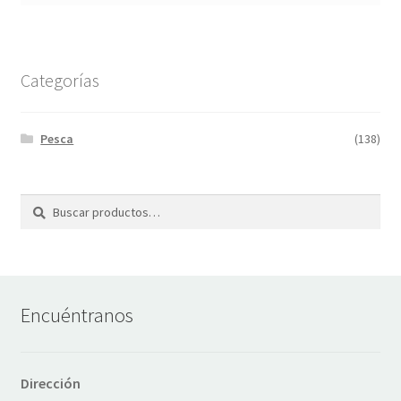
Categorías
Pesca
(138)
Buscar
Buscar
por:
Encuéntranos
Dirección