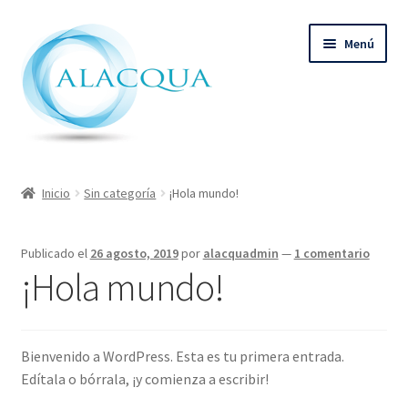
Ir
Ir
Menú
a
al
la
contenido
navegación
Inicio
Inicio
Sin categoría
¡Hola mundo!
Productos
Publicado el
26 agosto, 2019
por
alacquadmin
—
1 comentario
Quienes Somos
¡Hola mundo!
Contacto
Bienvenido a WordPress. Esta es tu primera entrada.
Edítala o bórrala, ¡y comienza a escribir!