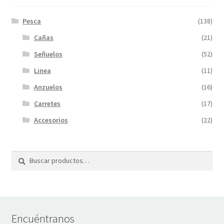
Pesca
(138)
Cañas
(21)
Señuelos
(52)
Linea
(11)
Anzuelos
(16)
Carretes
(17)
Accesorios
(22)
Buscar
Buscar
por:
Encuéntranos