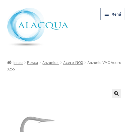
Ir
Ir
Menú
a
al
la
contenido
navegación
Inicio
Inicio
Pesca
Anzuelos
Acero INOX
Anzuelo VMC Acero
9255
Productos
Quienes Somos
Contacto