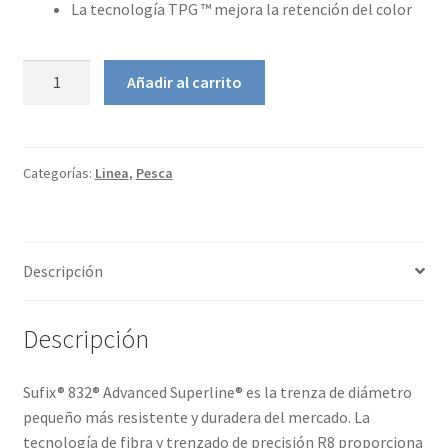
La tecnología TPG ™ mejora la retención del color
Linea
Añadir al carrito
trenzada
Sufix
832
cantidad
Categorías:
Linea
,
Pesca
Descripción
Descripción
Sufix® 832® Advanced Superline® es la trenza de diámetro
pequeño más resistente y duradera del mercado. La
tecnología de fibra y trenzado de precisión R8 proporciona