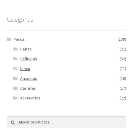
Categorías
Pesca
(138)
Cañas
(21)
Señuelos
(52)
Linea
(11)
Anzuelos
(16)
Carretes
(17)
Accesorios
(22)
Buscar
Buscar
por: