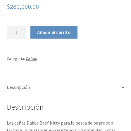
$
280,000.00
Caña
Añadir al carrito
BEEF
KITTY
CATFISH
cantidad
Categoría:
Cañas
Descripción
Descripción
Las cañas Daiwa Beef Kitty para la pesca de bagre son
largas e inigualables en resistencia y durabilidad. Estas