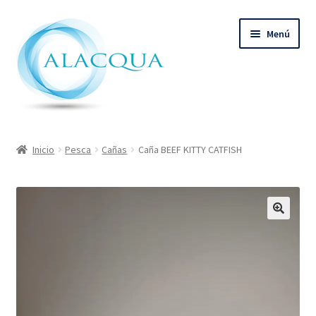
Ir
Ir
Menú
a
al
la
contenido
navegación
Inicio
Inicio
Pesca
Cañas
Caña BEEF KITTY CATFISH
Productos
Quienes Somos
Contacto