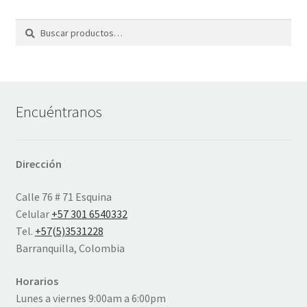
Buscar
Buscar
por:
Encuéntranos
Dirección
Calle 76 # 71 Esquina
Celular
+57 301 6540332
Tel.
+57(5)3531228
Barranquilla, Colombia
Horarios
Lunes a viernes 9:00am a 6:00pm