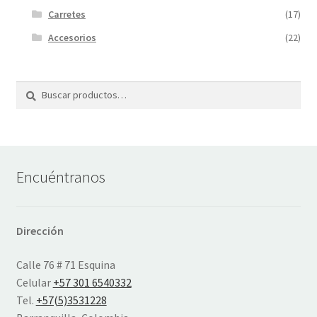
Carretes
(17)
Accesorios
(22)
Buscar
Buscar
por:
Encuéntranos
Dirección
Calle 76 # 71 Esquina
Celular
+57 301 6540332
Tel.
+57(5)3531228