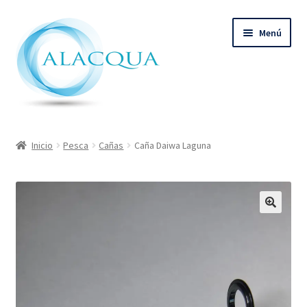
Ir
Ir
Menú
a
al
la
contenido
navegación
Inicio
Inicio
Pesca
Cañas
Caña Daiwa Laguna
Productos
Quienes Somos
Contacto