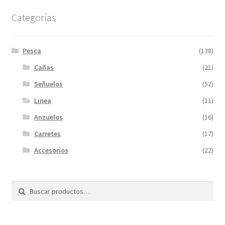
Categorías
Pesca
(138)
Cañas
(21)
Señuelos
(52)
Linea
(11)
Anzuelos
(16)
Carretes
(17)
Accesorios
(22)
Buscar
Buscar
por: