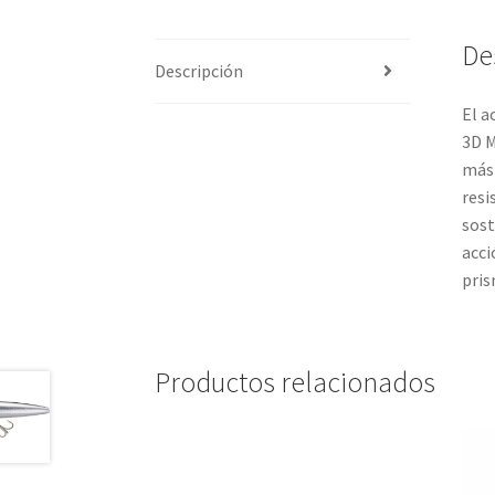
De
Descripción
El a
3D M
más 
resi
sost
acci
pris
Productos relacionados