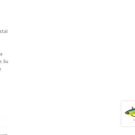
stal
ra
. Su
e