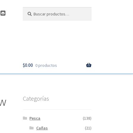
Buscar
Buscar
C
por:
o
n
t
a
c
t
o
$
0.00
0 productos
ow
Categorías
Pesca
(138)
Cañas
(21)