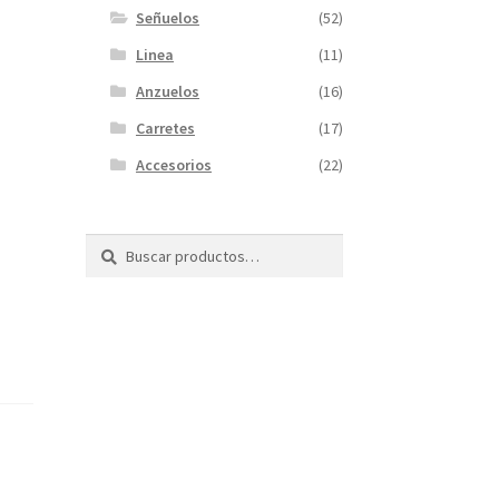
Señuelos
(52)
Linea
(11)
Anzuelos
(16)
Carretes
(17)
Accesorios
(22)
Buscar
Buscar
por: