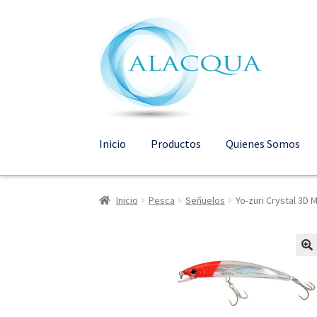
Ir
Ir
a
al
la
contenido
navegación
Inicio
Productos
Quienes Somos
Inicio
Pesca
Señuelos
Yo-zuri Crystal 3D