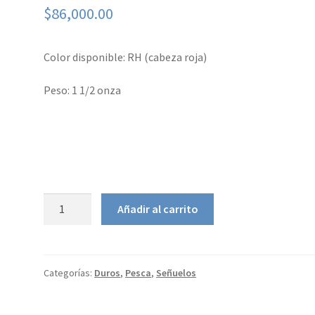
$
86,000.00
Color disponible: RH (cabeza roja)
Peso: 1 1/2 onza
Yo-
Añadir al carrito
zuri
Crystal
3D
Minnow
Categorías:
Duros
,
Pesca
,
Señuelos
Magnum
16.5cm