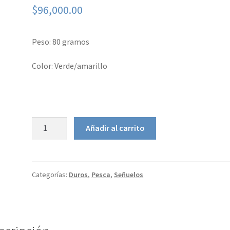
$
96,000.00
Peso: 80 gramos
Color: Verde/amarillo
Yo-
Añadir al carrito
Zuri
High
Speed
Vibe
Categorías:
Duros
,
Pesca
,
Señuelos
13cm
cantidad