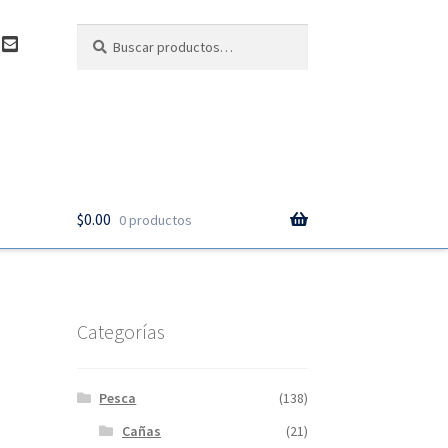
Buscar
Buscar
C
por:
o
n
t
a
c
t
o
$
0.00
0 productos
Categorías
Pesca
(138)
Cañas
(21)