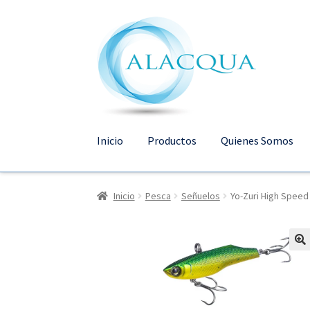
Ir
Ir
a
al
la
contenido
navegación
Inicio
Productos
Quienes Somos
Inicio
Pesca
Señuelos
Yo-Zuri High Speed