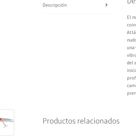
De
Descripción
El n
coin
Atlá
nudo
una 
vibr
del 
inic
prof
camb
prem
Productos relacionados