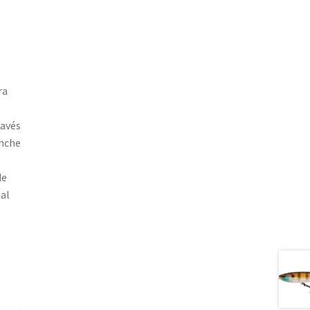
ra
ravés
anche
de
al