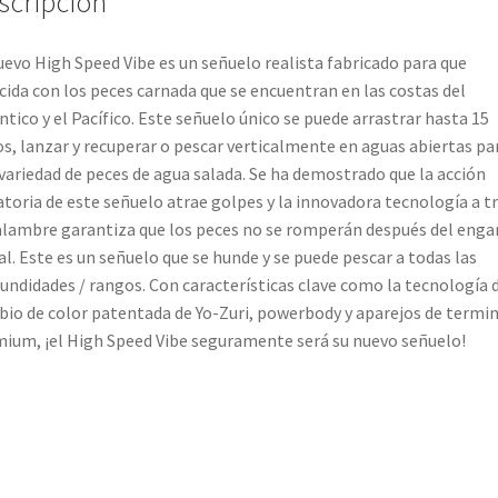
scripción
uevo High Speed ​​Vibe es un señuelo realista fabricado para que
cida con los peces carnada que se encuentran en las costas del
ntico y el Pacífico. Este señuelo único se puede arrastrar hasta 15
s, lanzar y recuperar o pescar verticalmente en aguas abiertas pa
variedad de peces de agua salada. Se ha demostrado que la acción
atoria de este señuelo atrae golpes y la innovadora tecnología a t
alambre garantiza que los peces no se romperán después del eng
ial. Este es un señuelo que se hunde y se puede pescar a todas las
undidades / rangos. Con características clave como la tecnología 
io de color patentada de Yo-Zuri, powerbody y aparejos de termin
ium, ¡el High Speed ​​Vibe seguramente será su nuevo señuelo!