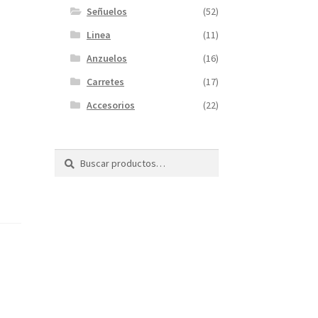
Señuelos
(52)
Linea
(11)
Anzuelos
(16)
Carretes
(17)
Accesorios
(22)
Buscar
Buscar
por: