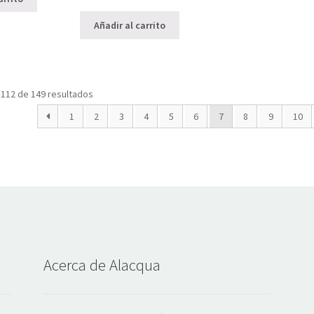
precio
precio
original
actual
Añadir al carrito
era:
es:
$35,000.00.
$21,000.00.
112 de 149 resultados
1
2
3
4
5
6
7
8
9
10
Acerca de Alacqua