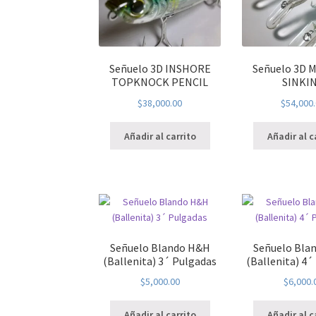
Señuelo 3D INSHORE
Señuelo 3D
TOPKNOCK PENCIL
SINKI
$
38,000.00
$
54,000
Añadir al carrito
Añadir al c
Señuelo Blando H&H
Señuelo Bla
(Ballenita) 3´ Pulgadas
(Ballenita) 4´
$
5,000.00
$
6,000.
Añadir al carrito
Añadir al c