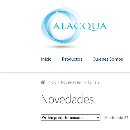
Ir
Ir
a
al
la
contenido
navegación
Inicio
Productos
Quienes Somos
Inicio
Novedades
Página 7
Novedades
Mostrando 97–