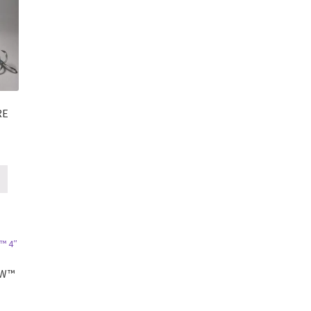
RE
OW™