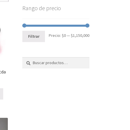
Rango de precio
Precio
Precio
Precio:
$0
—
$1,150,000
Filtrar
mínimo
máximo
Buscar
Buscar
por:
tda