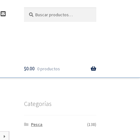
Buscar
Buscar
C
por:
o
n
t
a
c
t
o
$
0.00
0 productos
Categorías
Pesca
(138)