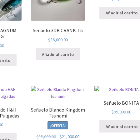
Añadir al carrito
 MAGNUM
Señuelo 3DB CRANK 1.5
NG
$
36,000.00
.00
Añadir al carrito
arrito
Señuelo BONITA
ndo H&H
Señuelo Blando Kingdom
$
99,000.00
 Pulgadas
Tsunami
00
¡OFERTA!
Añadir al carrito
El
El
$
35,000.00
$
21,000.00
arrito