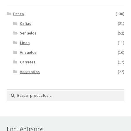
Pesca
(138)
Cañas
(21)
Señuelos
(52)
Linea
(11)
Anzuelos
(16)
Carretes
(17)
Accesorios
(22)
Buscar
Buscar
por:
Encuéntranos