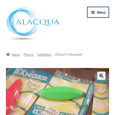
Ir
Ir
Menú
a
al
la
contenido
navegación
Inicio
Inicio
Pesca
Señuelos
Robert’s Bounder
Productos
Quienes Somos
Contacto